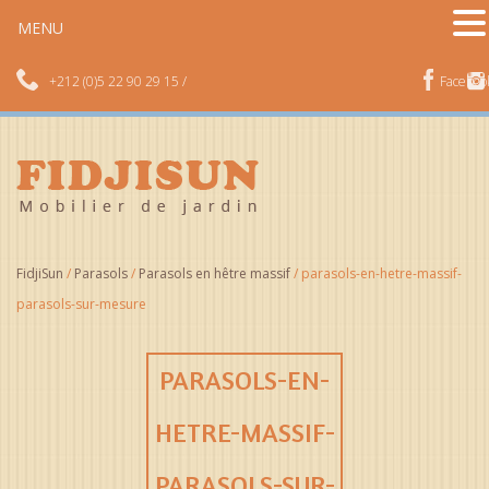
MENU
+212 (0)5 22 90 29 15 /
Faceboo
FidjiSun
/
Parasols
/
Parasols en hêtre massif
/
parasols-en-hetre-massif-
parasols-sur-mesure
PARASOLS-EN-
HETRE-MASSIF-
PARASOLS-SUR-