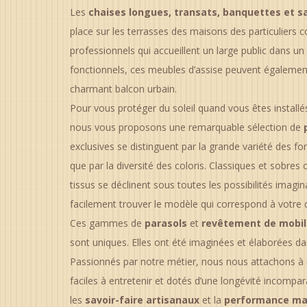
Les
chaises longues,
transats, banquettes et s
place sur les terrasses des maisons des particuliers 
professionnels qui accueillent un large public dans un 
fonctionnels, ces meubles d’assise peuvent également ê
charmant balcon urbain.
Pour vous protéger du soleil quand vous êtes installé
nous vous proposons une remarquable sélection de
exclusives se distinguent par la grande variété des fo
que par la diversité des coloris. Classiques et sobres
tissus se déclinent sous toutes les possibilités imagi
facilement trouver le modèle qui correspond à votre 
Ces gammes de
parasols
et
revêtement de mobili
sont uniques. Elles ont été imaginées et élaborées da
Passionnés par notre métier, nous nous attachons à ré
faciles à entretenir et dotés d’une longévité incompa
les
savoir-faire artisanaux
et la
performance ma