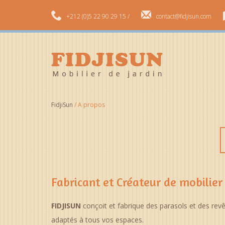
+212 (0)5 22 90 29 15 /
contact@fidjisun.com
FidjiSun
/
A propos
Fabricant et Créateur de mobilier 
FIDJISUN
conçoit et fabrique des parasols et des revê
adaptés à tous vos espaces.