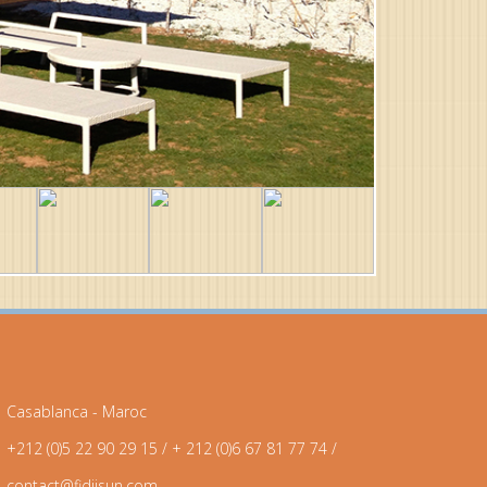
Casablanca - Maroc
+212 (0)5 22 90 29 15 / + 212 (0)6 67 81 77 74 /
contact@fidjisun.com