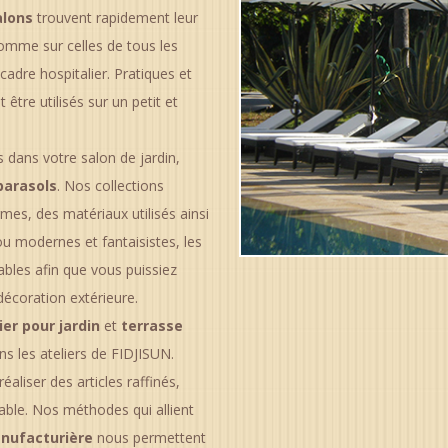
alons
trouvent rapidement leur
comme sur celles de tous les
cadre hospitalier. Pratiques et
tre utilisés sur un petit et
s dans votre salon de jardin,
parasols
. Nos collections
rmes, des matériaux utilisés ainsi
 ou modernes et fantaisistes, les
nables afin que vous puissiez
décoration extérieure.
er pour jardin
et
terrasse
ns les ateliers de FIDJISUN.
aliser des articles raffinés,
rable. Nos méthodes qui allient
nufacturière
nous permettent